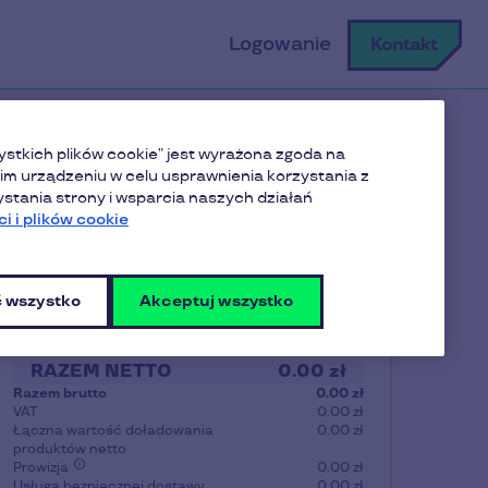
Logowanie
Kontakt
ystkich plików cookie” jest wyrażona zgoda na
m urządzeniu w celu usprawnienia korzystania z
ystania strony i wsparcia naszych działań
i i plików cookie
odsumowanie zamówienia
 wszystko
Akceptuj wszystko
Produkt
Liczba
Wartość
Suma
RAZEM NETTO
0.00 zł
Razem brutto
0.00 zł
VAT
0.00 zł
Łączna wartość doładowania
0.00 zł
produktów netto
Prowizja
0.00 zł
Usługa bezpiecznej dostawy
0.00 zł