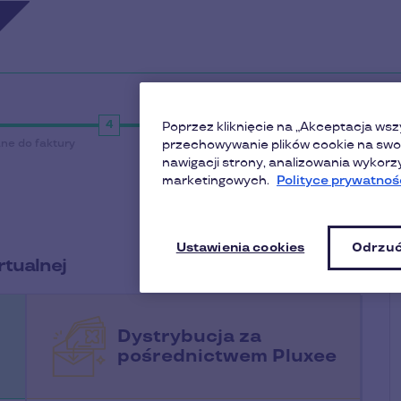
Poprzez kliknięcie na „Akceptacja wsz
ne do faktury
Dostawa
przechowywanie plików cookie na swoi
Potwierdzenie
nawigacji strony, analizowania wykorz
marketingowych.
Polityce prywatnośc
P
Ustawienia cookies
Odrzuć
rtualnej
Dystrybucja za
pośrednictwem Pluxee