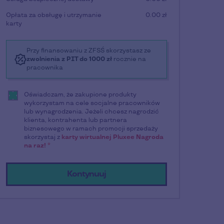
Opłata za obsługę i utrzymanie
0.00 zł
karty
Przy finansowaniu z ZFSŚ skorzystasz ze
zwolnienia z PIT do 1000 zł
rocznie na
pracownika
Oświadczam, że zakupione produkty
wykorzystam na cele socjalne pracowników
lub wynagrodzenia. Jeżeli chcesz nagrodzić
klienta, kontrahenta lub partnera
biznesowego w ramach promocji sprzedaży
skorzystaj z
karty wirtualnej Pluxee Nagroda
na raz!
Kontynuuj